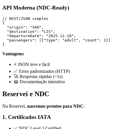
API Moderna (NDC-Ready)
// REST/JSON simples

{

  "origin": "SAO",

  "destination": "LIS",

  "departureDate": "2025-12-10",

  "passengers": [{"type": "adult", "count": 1}]

Vantagens:
⚡ JSON leve e fácil
✅ Erros padronizados (HTTP)
🚀 Respostas rápidas (<1s)
📖 Documentação interativa
Reservei e NDC
Na Reservei,
nascemos prontos para NDC
:
1. Certificados IATA
✅ NDC Level 3 Certified