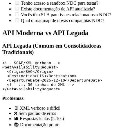
Tenho acesso a sandbox NDC para testar?
Existe documentação de API atualizada?
Vocês têm SLA para issues relacionados a NDC?
Qual o roadmap de novas companhias NDC?
API Moderna vs API Legada
API Legada (Comum em Consolidadoras
Tradicionais)
<!-- SOAP/XML verboso -->

<GetAvailabilityRequest>

  <Origin>SAO</Origin>

  <Destination>LIS</Destination>

  <DepartureDate>2025-12-10</DepartureDate>

  <!-- ... 50 linhas de XML -->

Problemas:
📄 XML verboso e difícil
❌ Sem padrão de erros
🐌 Respostas lentas (5-10s)
📚 Documentação pobre