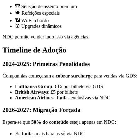
🎒 Seleção de assento premium
🍽️ Refeições especiais
📶 Wi-Fi a bordo
🎯 Upgrades dinâmicos
NDC permite vender tudo isso via agências.
Timeline de Adoção
2024-2025: Primeiras Penalidades
Companhias começaram a
cobrar surcharge
para vendas via GDS:
Lufthansa Group
: €16 por bilhete via GDS
British Airways
: £5 por bilhete
American Airlines
: Tarifas exclusivas via NDC
2026-2027: Migração Forçada
Espera-se que
50% do conteúdo
esteja apenas em NDC:
⚠️ Tarifas mais baratas só via NDC